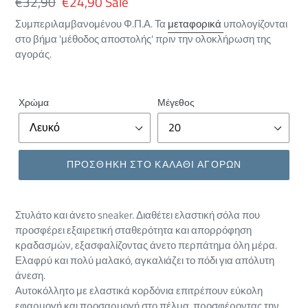
Κανονική
€32,90
Εκπτωτική
€24,90
Sale
τιμή
τιμή
Συμπεριλαμβανομένου Φ.Π.Α. Τα
μεταφορικά
υπολογίζονται
στο βήμα 'μέθοδος αποστολής' πριν την ολοκλήρωση της
αγοράς.
Χρώμα
Μέγεθος
ΠΡΟΣΘΗΚΗ ΣΤΟ ΚΑΛΑΘΙ ΑΓΟΡΩΝ
Στυλάτο και άνετο sneaker. Διαθέτει ελαστική σόλα που
προσφέρει εξαιρετική σταθερότητα και απορρόφηση
κραδασμών, εξασφαλίζοντας άνετο περπάτημα όλη μέρα.
Ελαφρύ και πολύ μαλακό, αγκαλιάζει το πόδι για απόλυτη
άνεση.
Αυτοκόλλητο με ελαστικά κορδόνια επιτρέπουν εύκολη
εφαρμογή και προσαρμογή στο πέλμα, προσφέροντας την